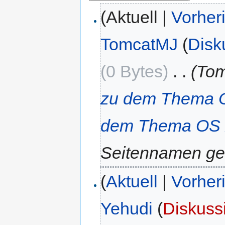
(Aktuell |
Vorher
TomcatMJ
(
Disk
(0 Bytes)
‎
. .
(To
zu dem Thema O
dem Thema OS 
Seitennamen ge
(
Aktuell
|
Vorher
Yehudi
(
Diskuss