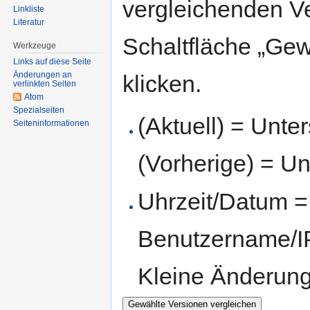
vergleichenden V
Linkliste
Literatur
Schaltfläche „Gew
Werkzeuge
Links auf diese Seite
Änderungen an
klicken.
verlinkten Seiten
Atom
Spezialseiten
(Aktuell) = Unte
Seiten­informationen
(Vorherige) = Un
Uhrzeit/Datum = 
Benutzername/IP
Kleine Änderun