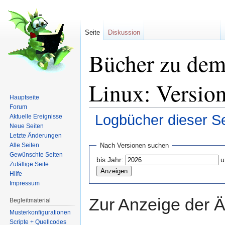
Seite
Diskussion
Bücher zu de
Linux: Version
Hauptseite
Forum
Logbücher dieser Se
Aktuelle Ereignisse
Neue Seiten
Wechseln zu:
Navigation
,
Suche
Letzte Änderungen
Alle Seiten
Nach Versionen suchen
Gewünschte Seiten
bis Jahr:
u
Zufällige Seite
Hilfe
Impressum
Zur Anzeige der 
Begleitmaterial
Musterkonfigurationen
Scripte + Quellcodes