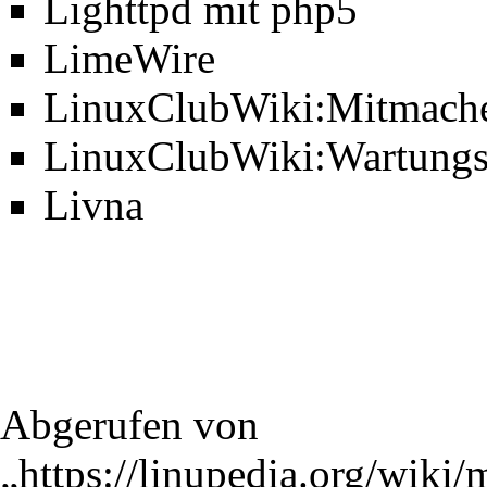
Lighttpd mit php5
LimeWire
LinuxClubWiki:Mitmach
LinuxClubWiki:Wartungs
Livna
Abgerufen von
„
https://linupedia.org/wiki