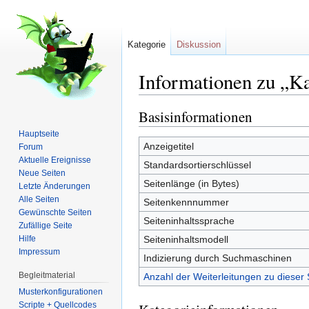
Kategorie
Diskussion
Informationen zu „K
Wechseln zu:
Navigation
,
Suche
Basisinformationen
Hauptseite
Anzeigetitel
Forum
Aktuelle Ereignisse
Standardsortierschlüssel
Neue Seiten
Seitenlänge (in Bytes)
Letzte Änderungen
Alle Seiten
Seitenkennnummer
Gewünschte Seiten
Seiteninhaltssprache
Zufällige Seite
Hilfe
Seiteninhaltsmodell
Impressum
Indizierung durch Suchmaschinen
Begleitmaterial
Anzahl der Weiterleitungen zu dieser 
Musterkonfigurationen
Scripte + Quellcodes