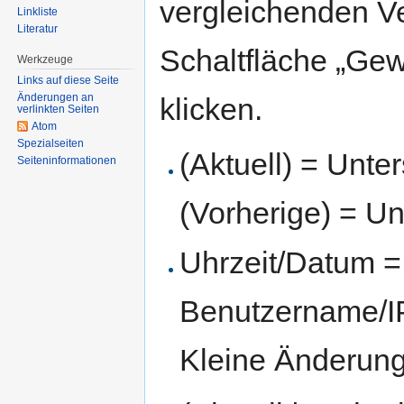
vergleichenden V
Linkliste
Literatur
Schaltfläche „Gew
Werkzeuge
Links auf diese Seite
Änderungen an
klicken.
verlinkten Seiten
Atom
Spezialseiten
(Aktuell) = Unte
Seiten­informationen
(Vorherige) = Un
Uhrzeit/Datum = 
Benutzername/IP
Kleine Änderun