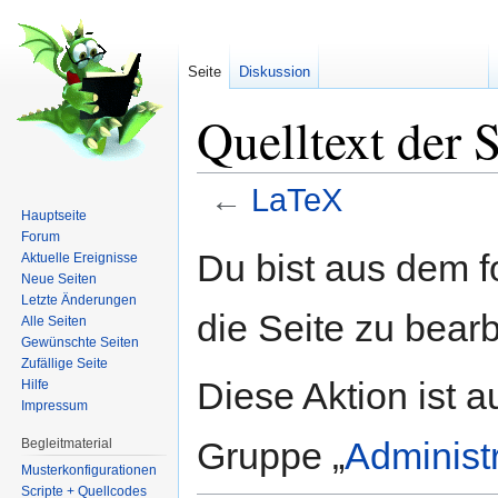
Seite
Diskussion
Quelltext der 
←
LaTeX
Hauptseite
Wechseln zu:
Navigation
,
Suche
Forum
Du bist aus dem f
Aktuelle Ereignisse
Neue Seiten
Letzte Änderungen
die Seite zu bearb
Alle Seiten
Gewünschte Seiten
Zufällige Seite
Diese Aktion ist a
Hilfe
Impressum
Gruppe „
Administ
Begleitmaterial
Musterkonfigurationen
Scripte + Quellcodes