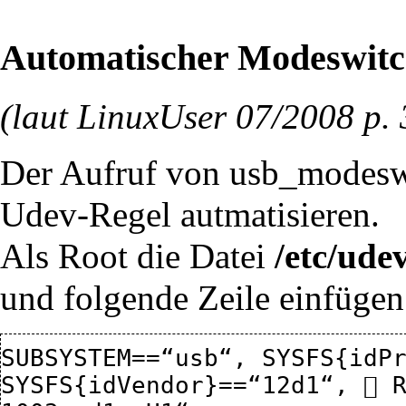
Automatischer Modeswit
(laut LinuxUser 07/2008 p. 3
Der Aufruf von usb_modeswit
Udev-Regel autmatisieren.
Als Root die Datei
/etc/ude
und folgende Zeile einfügen
SUBSYSTEM==“usb“, SYSFS{idPr
SYSFS{idVendor}==“12d1“,  R