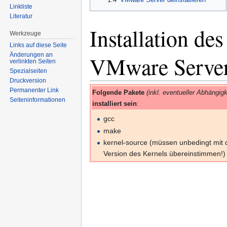
Linkliste
Literatur
Installation des
Werkzeuge
Links auf diese Seite
Änderungen an
VMware Serve
verlinkten Seiten
Spezialseiten
Druckversion
Permanenter Link
Folgende Pakete
(inkl. eventueller Abhängigk
Seiten­informationen
installiert sein
:
gcc
make
kernel-source (müssen unbedingt mit
Version des Kernels übereinstimmen!)