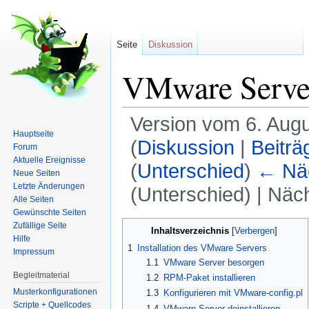
Seite
Diskussion
VMware Serve
Version vom 6. Aug
Hauptseite
(
Diskussion
|
Beiträ
Forum
Aktuelle Ereignisse
(
Unterschied
)
← Näc
Neue Seiten
Letzte Änderungen
(Unterschied) | Näc
Alle Seiten
Wechseln zu:
Navigation
,
Suche
Gewünschte Seiten
Zufällige Seite
Inhaltsverzeichnis
[
Verbergen
]
Hilfe
1
Installation des VMware Servers
Impressum
1.1
VMware Server besorgen
Begleitmaterial
1.2
RPM-Paket installieren
Musterkonfigurationen
1.3
Konfigurieren mit VMware-config.pl
Scripte + Quellcodes
1.4
VMware Server deinstallieren