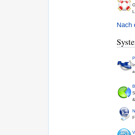
G
L
Nach 
Syst
P
I
a
B
S
&
N
F
V