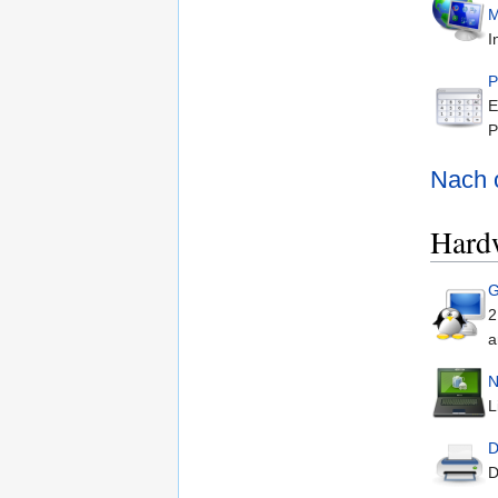
M
I
P
E
P
Nach 
Hardw
G
2
a
N
L
D
D