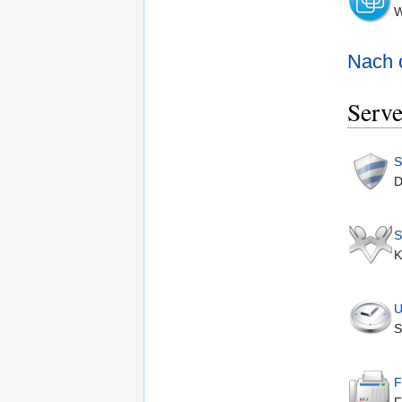
W
Nach 
Serve
S
D
S
K
U
S
F
F