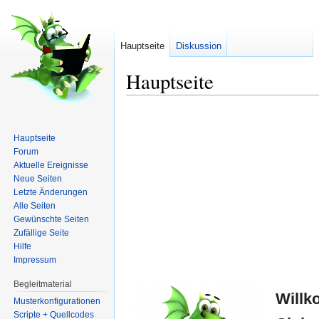
Hauptseite
Diskussion
Hauptseite
Wechseln zu:
Navigation
,
Suche
Hauptseite
Forum
Aktuelle Ereignisse
Neue Seiten
Letzte Änderungen
Alle Seiten
Gewünschte Seiten
Zufällige Seite
Hilfe
Impressum
Begleitmaterial
Willk
Musterkonfigurationen
Scripte + Quellcodes