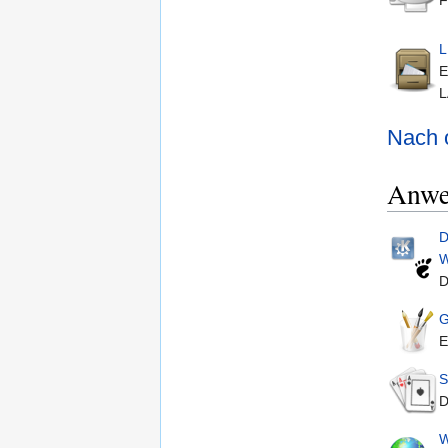
L
E
L
Nach 
Anwe
D
W
D
G
E
S
D
W