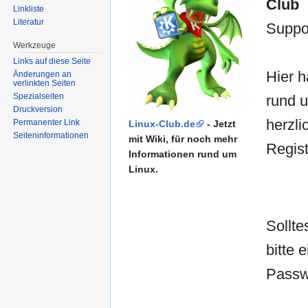
Club
Linkliste
Literatur
Suppo
Werkzeuge
Links auf diese Seite
Hier h
Änderungen an
verlinkten Seiten
Spezialseiten
rund 
Druckversion
herzli
Permanenter Link
Linux-Club.de
- Jetzt
Seiten­informationen
mit Wiki, für noch mehr
Regis
Informationen rund um
Linux.
Sollte
bitte 
Passw