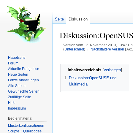
Seite
Diskussion
Diskussion:OpenSUS
Version vom 12. November 2013, 13:47 Uh
(
Unterschied
)
← Nächstältere Version
| Akt
Wechseln zu:
Navigation
,
Suche
Hauptseite
Forum
Aktuelle Ereignisse
Inhaltsverzeichnis
[
Verbergen
]
Neue Seiten
1
Diskussion:OpenSUSE und
Letzte Änderungen
Multimedia
Alle Seiten
Gewünschte Seiten
Zufällige Seite
Hilfe
Impressum
Begleitmaterial
Musterkonfigurationen
Scripte + Quellcodes