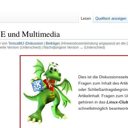
Lesen
Quelltext anzeigen
E und Multimedia
r von
TomcatMJ
(
Diskussion
|
Beiträge
)
(Hinweisboxeinbindung angepasst an die (k
uelle Version (Unterschied) | Nächstjüngere Version → (Unterschied)
Dies ist die Diskussionssei
Fragen zum Inhalt des Arti
oder Schließantragsbegrü
Artikelinhalt. Fragen zum 
gehören in das
Linux-Clu
schnellstmöglich beantwort