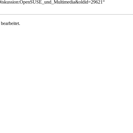
tle=Diskussion:OpenSUSE_und_Multimedia&oldid=29621
“
bearbeitet.