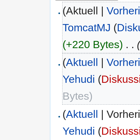
(Aktuell |
Vorher
TomcatMJ
(
Disk
(+220 Bytes)
‎
. .
(
Aktuell
|
Vorher
Yehudi
(
Diskuss
Bytes)
(
Aktuell
| Vorher
Yehudi
(
Diskuss