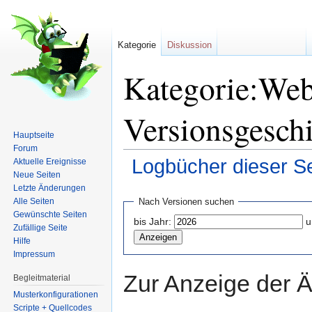
Kategorie
Diskussion
Kategorie:Web
Versionsgesch
Hauptseite
Forum
Logbücher dieser Se
Aktuelle Ereignisse
Neue Seiten
Wechseln zu:
Navigation
,
Suche
Letzte Änderungen
Alle Seiten
Nach Versionen suchen
Gewünschte Seiten
bis Jahr:
u
Zufällige Seite
Hilfe
Impressum
Zur Anzeige der 
Begleitmaterial
Musterkonfigurationen
Scripte + Quellcodes