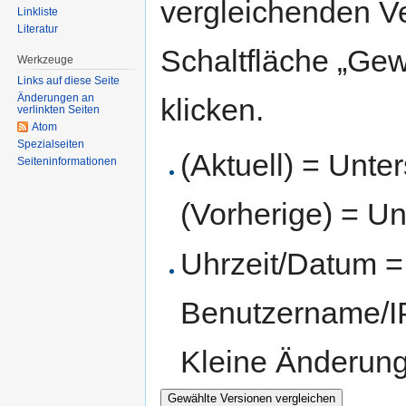
vergleichenden V
Linkliste
Literatur
Schaltfläche „Gew
Werkzeuge
Links auf diese Seite
Änderungen an
klicken.
verlinkten Seiten
Atom
Spezialseiten
(Aktuell) = Unte
Seiten­informationen
(Vorherige) = Un
Uhrzeit/Datum = 
Benutzername/IP
Kleine Änderun