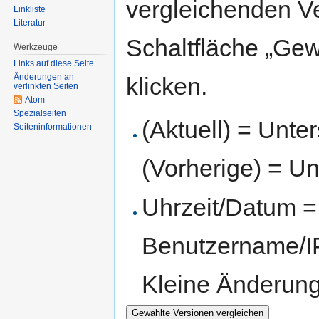
vergleichenden V
Linkliste
Literatur
Schaltfläche „Gew
Werkzeuge
Links auf diese Seite
Änderungen an
klicken.
verlinkten Seiten
Atom
Spezialseiten
(Aktuell) = Unte
Seiten­informationen
(Vorherige) = Un
Uhrzeit/Datum = 
Benutzername/IP
Kleine Änderun