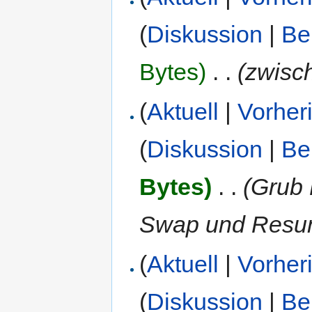
(
Diskussion
|
Be
Bytes)
‎
. .
(zwisc
(
Aktuell
|
Vorher
(
Diskussion
|
Be
Bytes)
‎
. .
(Grub 
Swap und Resu
(
Aktuell
|
Vorher
(
Diskussion
|
Be