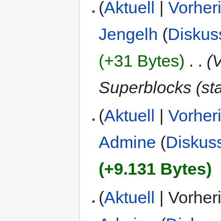
(
Aktuell
|
Vorher
Jengelh
(
Diskus
(+31 Bytes)
‎
. .
(
Superblocks (sta
(
Aktuell
|
Vorher
Admine
(
Diskus
(+9.131 Bytes)
(
Aktuell
| Vorher