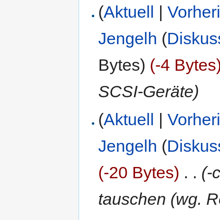
(
Aktuell
|
Vorher
Jengelh
(
Diskus
Bytes)
(-4 Bytes
SCSI-Geräte)
(
Aktuell
|
Vorher
Jengelh
(
Diskus
(-20 Bytes)
‎
. .
(-
tauschen (wg. R