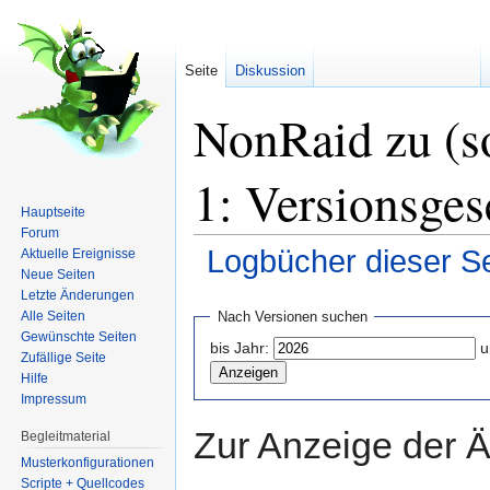
Seite
Diskussion
NonRaid zu (s
1: Versionsges
Hauptseite
Forum
Logbücher dieser Se
Aktuelle Ereignisse
Neue Seiten
Wechseln zu:
Navigation
,
Suche
Letzte Änderungen
Alle Seiten
Nach Versionen suchen
Gewünschte Seiten
bis Jahr:
u
Zufällige Seite
Hilfe
Impressum
Zur Anzeige der 
Begleitmaterial
Musterkonfigurationen
Scripte + Quellcodes