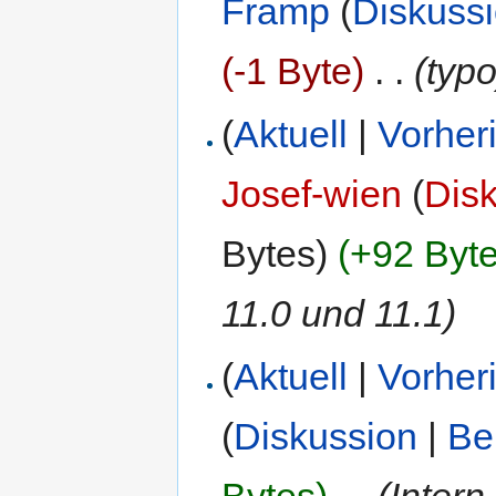
Framp
(
Diskuss
(-1 Byte)
‎
. .
(typo
(
Aktuell
|
Vorher
Josef-wien
(
Dis
Bytes)
(+92 Byte
11.0 und 11.1)
(
Aktuell
|
Vorher
(
Diskussion
|
Be