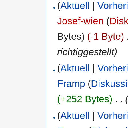
(
Aktuell
|
Vorher
Josef-wien
(
Dis
Bytes)
(-1 Byte)
‎
richtiggestellt)
(
Aktuell
|
Vorher
Framp
(
Diskuss
(+252 Bytes)
‎
. .
(
Aktuell
|
Vorher