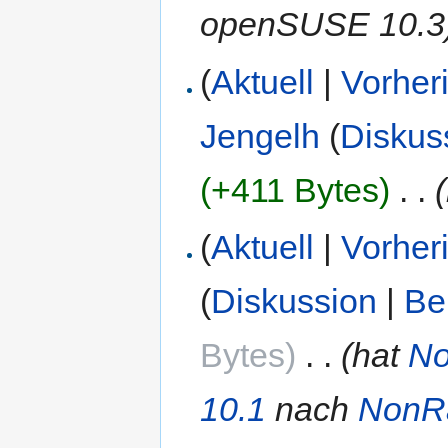
openSUSE 10.3
(
Aktuell
|
Vorher
Jengelh
(
Diskus
(+411 Bytes)
‎
. .
(
Aktuell
|
Vorher
(
Diskussion
|
Be
Bytes)
‎
. .
(hat
No
10.1
nach
NonRa