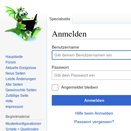
Spezialseite
Anmelden
Wechseln zu:
Navigation
,
Suche
Benutzername
Hauptseite
Forum
Passwort
Aktuelle Ereignisse
Neue Seiten
Letzte Änderungen
Alle Seiten
Angemeldet bleiben
Gewünschte Seiten
Zufällige Seite
Anmelden
Hilfe
Impressum
Hilfe beim Anmelden
Begleitmaterial
Passwort vergessen?
Musterkonfigurationen
Scripte + Quellcodes