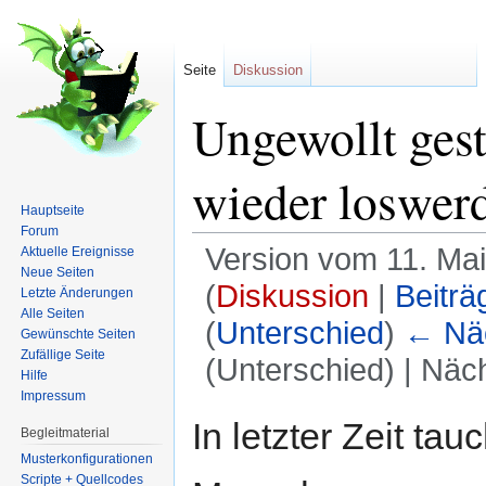
Seite
Diskussion
Ungewollt ges
wieder loswer
Hauptseite
Forum
Version vom 11. Ma
Aktuelle Ereignisse
Neue Seiten
(
Diskussion
|
Beiträ
Letzte Änderungen
Alle Seiten
(
Unterschied
)
← Näc
Gewünschte Seiten
Zufällige Seite
(Unterschied) | Näc
Hilfe
Impressum
Wechseln zu:
Navigation
,
Suche
In letzter Zeit ta
Begleitmaterial
Musterkonfigurationen
Scripte + Quellcodes