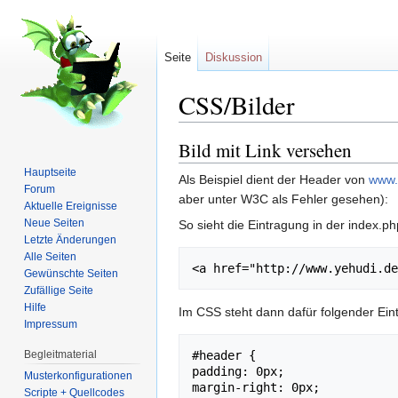
Seite
Diskussion
CSS/Bilder
Wechseln zu:
Navigation
,
Suche
Bild mit Link versehen
Hauptseite
Als Beispiel dient der Header von
www.
Forum
aber unter W3C als Fehler gesehen):
Aktuelle Ereignisse
Neue Seiten
So sieht die Eintragung in der index.
Letzte Änderungen
Alle Seiten
<a href="http://www.yehudi.de
Gewünschte Seiten
Zufällige Seite
Hilfe
Im CSS steht dann dafür folgender Ein
Impressum
Begleitmaterial
#header {

padding: 0px;

Musterkonfigurationen
margin-right: 0px;

Scripte + Quellcodes