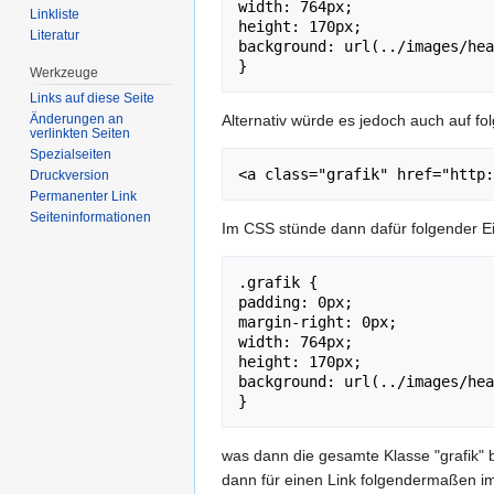
width: 764px;

Linkliste
height: 170px;

Literatur
background: url(../images/hea
}
Werkzeuge
Links auf diese Seite
Alternativ würde es jedoch auch auf 
Änderungen an
verlinkten Seiten
Spezialseiten
<a class="grafik" href="http:
Druckversion
Permanenter Link
Seiten­informationen
Im CSS stünde dann dafür folgender E
.grafik {

padding: 0px;

margin-right: 0px;

width: 764px;

height: 170px;

background: url(../images/hea
}
was dann die gesamte Klasse "grafik" 
dann für einen Link folgendermaßen i