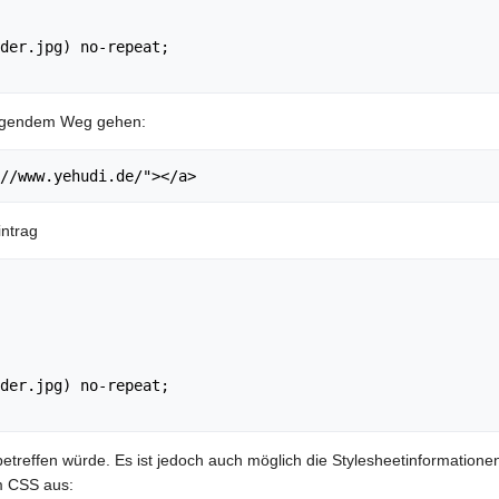
der.jpg) no-repeat;

folgendem Weg gehen:
//www.yehudi.de/"></a>
intrag
der.jpg) no-repeat;

betreffen würde. Es ist jedoch auch möglich die Stylesheetinformation
m CSS aus: