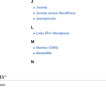
J
Joomla
Joomla versus WordPress
Joomla/Links
L
Links fÃ¼r Wordpress
M
Mambo (CMS)
MediaWiki
N
MS“
atei.