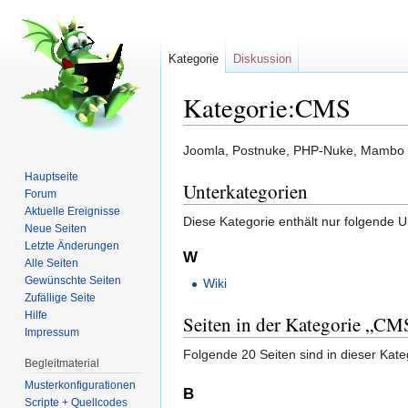
Kategorie
Diskussion
Kategorie:CMS
Wechseln zu:
Navigation
,
Suche
Joomla, Postnuke, PHP-Nuke, Mambo 
Hauptseite
Unterkategorien
Forum
Aktuelle Ereignisse
Diese Kategorie enthält nur folgende U
Neue Seiten
Letzte Änderungen
W
Alle Seiten
Gewünschte Seiten
Wiki
Zufällige Seite
Hilfe
Seiten in der Kategorie „CM
Impressum
Folgende 20 Seiten sind in dieser Kate
Begleitmaterial
Musterkonfigurationen
B
Scripte + Quellcodes