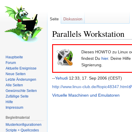
Seite
Diskussion
Parallels Workstation
Wechseln zu:
Navigation
,
Suche
Dieses HOWTO zu Linux ode
Hauptseite
findest Du
hier
. Deine Hilf
Forum
Signierung.
Aktuelle Ereignisse
Neue Seiten
--
Yehudi
12:33, 17. Sep 2006 (CEST)
Letzte Änderungen
Alle Seiten
http://www.linux-club.de/ftopic48347.html
Gewünschte Seiten
Virtuelle Maschinen und Emulatoren
Zufällige Seite
Hilfe
Impressum
Begleitmaterial
Musterkonfigurationen
Scripte + Quellcodes