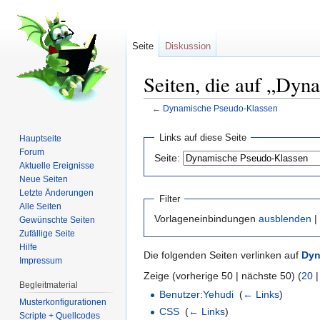
Seite
Diskussion
Seiten, die auf „Dyn
←
Dynamische Pseudo-Klassen
Wechseln zu:
Navigation
,
Suche
Links auf diese Seite
Hauptseite
Forum
Seite:
Aktuelle Ereignisse
Neue Seiten
Letzte Änderungen
Filter
Alle Seiten
Vorlageneinbindungen
ausblenden
|
Gewünschte Seiten
Zufällige Seite
Hilfe
Die folgenden Seiten verlinken auf
Dyn
Impressum
Zeige (vorherige 50 | nächste 50) (
20
Begleitmaterial
Benutzer:Yehudi
‎
(
← Links
)
Musterkonfigurationen
CSS
‎
(
← Links
)
Scripte + Quellcodes