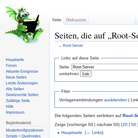
Seite
Diskussion
Seiten, die auf „Root-S
←
Root-Server
Wechseln zu:
Navigation
,
Suche
Links auf diese Seite
Hauptseite
Forum
Seite:
Aktuelle Ereignisse
umkehren
Neue Seiten
Letzte Änderungen
Alle Seiten
Filter
Gewünschte Seiten
Vorlageneinbindungen
ausblenden
| Lin
Zufällige Seite
Hilfe
Impressum
Die folgenden Seiten verlinken auf
Root-S
Begleitmaterial
Zeige (vorherige 50 | nächste 50) (
20
|
50
Musterkonfigurationen
Hauptseite
‎
(
← Links
)
Scripte + Quellcodes