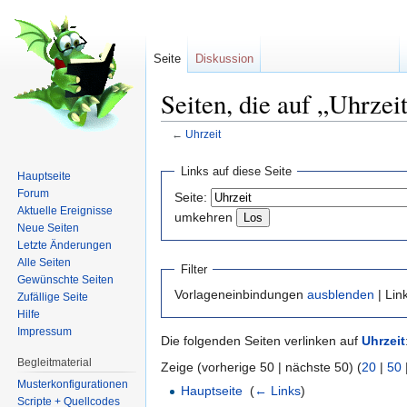
Seite
Diskussion
Seiten, die auf „Uhrzei
←
Uhrzeit
Wechseln zu:
Navigation
,
Suche
Links auf diese Seite
Hauptseite
Forum
Seite:
Aktuelle Ereignisse
umkehren
Neue Seiten
Letzte Änderungen
Alle Seiten
Filter
Gewünschte Seiten
Vorlageneinbindungen
ausblenden
| Lin
Zufällige Seite
Hilfe
Impressum
Die folgenden Seiten verlinken auf
Uhrzeit
Begleitmaterial
Zeige (vorherige 50 | nächste 50) (
20
|
50
Musterkonfigurationen
Hauptseite
‎
(
← Links
)
Scripte + Quellcodes