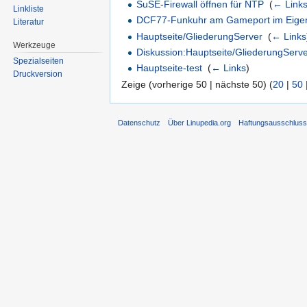
SuSE-Firewall öffnen für NTP
‎
(
← Link
Linkliste
DCF77-Funkuhr am Gameport im Eige
Literatur
Hauptseite/GliederungServer
‎
(
← Links
Werkzeuge
Diskussion:Hauptseite/GliederungServ
Spezialseiten
Hauptseite-test
‎
(
← Links
)
Druckversion
Zeige (vorherige 50 | nächste 50) (
20
|
50
Datenschutz
Über Linupedia.org
Haftungsausschlus