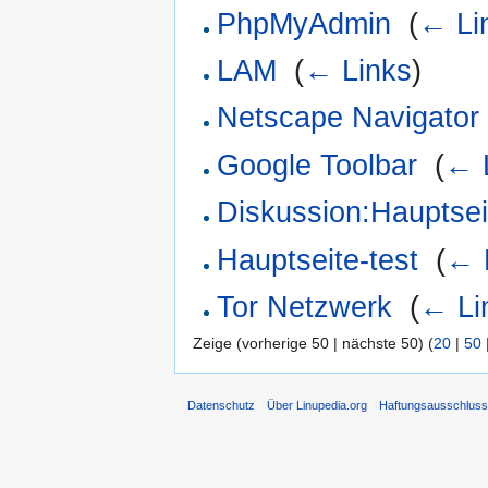
PhpMyAdmin
‎
(
← Li
LAM
‎
(
← Links
)
Netscape Navigator
Google Toolbar
‎
(
← 
Diskussion:Haupts
Hauptseite-test
‎
(
← 
Tor Netzwerk
‎
(
← Li
Zeige (vorherige 50 | nächste 50) (
20
|
50
Datenschutz
Über Linupedia.org
Haftungsausschlus