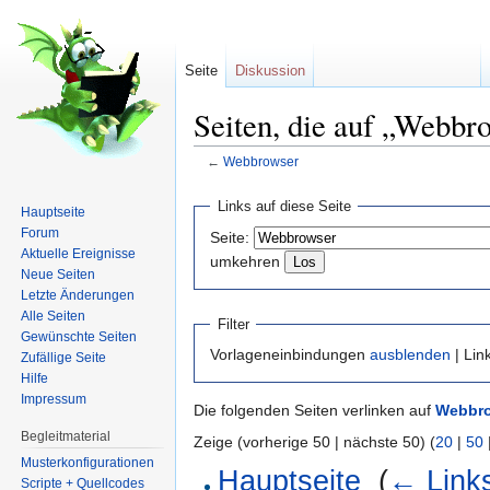
Seite
Diskussion
Seiten, die auf „Webbr
←
Webbrowser
Wechseln zu:
Navigation
,
Suche
Links auf diese Seite
Hauptseite
Forum
Seite:
Aktuelle Ereignisse
umkehren
Neue Seiten
Letzte Änderungen
Alle Seiten
Filter
Gewünschte Seiten
Vorlageneinbindungen
ausblenden
| Lin
Zufällige Seite
Hilfe
Impressum
Die folgenden Seiten verlinken auf
Webbr
Begleitmaterial
Zeige (vorherige 50 | nächste 50) (
20
|
50
Musterkonfigurationen
Hauptseite
‎
(
← Link
Scripte + Quellcodes