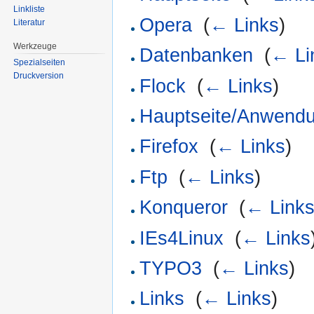
Linkliste
Opera
‎
(
← Links
)
Literatur
Werkzeuge
Datenbanken
‎
(
← Li
Spezialseiten
Druckversion
Flock
‎
(
← Links
)
Hauptseite/Anwend
Firefox
‎
(
← Links
)
Ftp
‎
(
← Links
)
Konqueror
‎
(
← Link
IEs4Linux
‎
(
← Links
TYPO3
‎
(
← Links
)
Links
‎
(
← Links
)