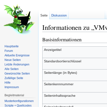
Seite
Diskussion
Informationen zu „VM
Wechseln zu:
Navigation
,
Suche
Basisinformationen
Hauptseite
Anzeigetitel
Forum
Aktuelle Ereignisse
Neue Seiten
Standardsortierschlüssel
Letzte Änderungen
Alle Seiten
Seitenlänge (in Bytes)
Gewünschte Seiten
Zufällige Seite
Hilfe
Seitenkennnummer
Impressum
Begleitmaterial
Seiteninhaltssprache
Musterkonfigurationen
Scripte + Quellcodes
Seiteninhaltsmodell