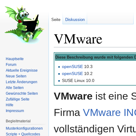
Seite
Diskussion
VMware
Wechseln zu:
Navigation
,
Suche
Diese Beschreibung wurde mit folgenden Di
Hauptseite
Forum
openSUSE
10.3
Aktuelle Ereignisse
openSUSE
10.2
Neue Seiten
SUSE Linux 10.0
Letzte Änderungen
Alle Seiten
VMware
ist eine 
Gewünschte Seiten
Zufällige Seite
Hilfe
Firma
VMware IN
Impressum
Begleitmaterial
vollständigen Virt
Musterkonfigurationen
Scripte + Quellcodes