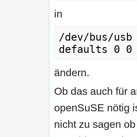
in
/dev/bus/usb 
defaults 0 0
ändern.
Ob das auch für a
openSuSE nötig is
nicht zu sagen ob