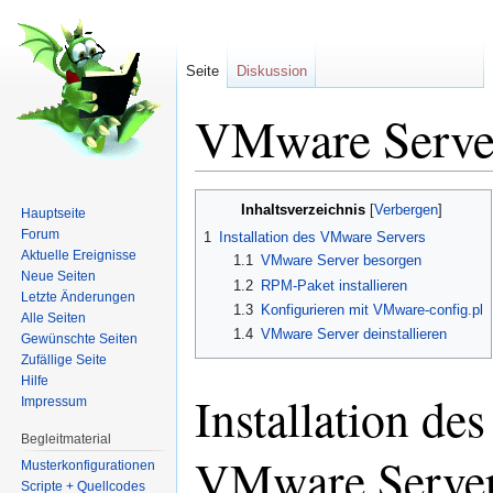
Seite
Diskussion
VMware Serve
Wechseln zu:
Navigation
,
Suche
Inhaltsverzeichnis
[
Verbergen
]
Hauptseite
Forum
1
Installation des VMware Servers
Aktuelle Ereignisse
1.1
VMware Server besorgen
Neue Seiten
1.2
RPM-Paket installieren
Letzte Änderungen
1.3
Konfigurieren mit VMware-config.pl
Alle Seiten
1.4
VMware Server deinstallieren
Gewünschte Seiten
Zufällige Seite
Hilfe
Installation des
Impressum
Begleitmaterial
VMware Serve
Musterkonfigurationen
Scripte + Quellcodes