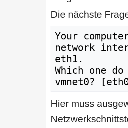
Die nächste Frag
Your computer
network inter
eth1.

Which one do 
vmnet0? [eth
Hier muss ausgew
Netzwerkschnittst