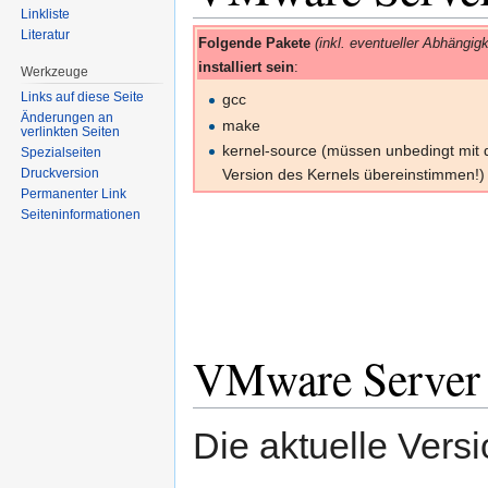
Linkliste
Literatur
Folgende Pakete
(inkl. eventueller Abhängigk
installiert sein
:
Werkzeuge
Links auf diese Seite
gcc
Änderungen an
make
verlinkten Seiten
kernel-source (müssen unbedingt mit
Spezialseiten
Version des Kernels übereinstimmen!)
Druckversion
Permanenter Link
Seiten­informationen
VMware Server 
Die aktuelle Ver